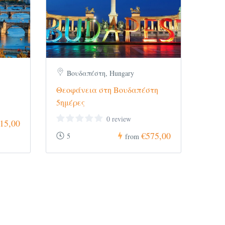
Βουδαπέστη, Hungary
Θεοφάνεια στη Βουδαπέστη
5ημέρες
0 review
15,00
€575,00
5
from