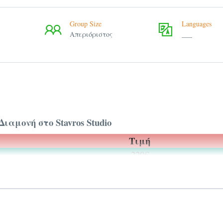
Group Size
Languages
Απεριόριστος
___
Διαμονή στο Stavros Studio
Τιμή
220€
240€
270€
αζοπράσινα νερά του κλειστού, προστατευόμενου κόλ