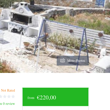
More Photos
Not Rated
€220,00
from
m 0 review