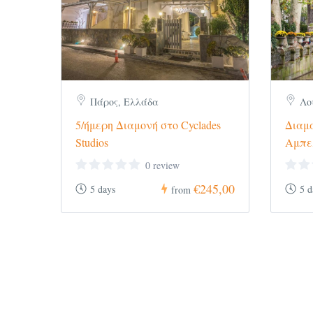
Δείτε περισσότερα πακέτα για την Πά
Πάρος, Ελλάδα
Λο
5/ήμερη Διαμονή στο Cyclades
Διαμ
Studios
Αμπε
0 review
€245,00
5 days
5 d
from