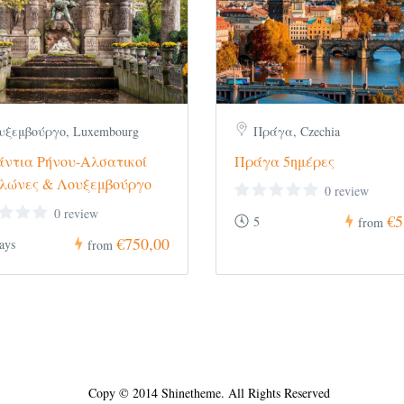
ρο
εδώ
.
υξεμβούργο, Luxembourg
Πράγα, Czechia
άντια Ρήνου-Αλσατικοί
Πράγα 5ημέρες
λώνες & Λουξεμβούργο
0 review
0 review
€5
5
from
€750,00
ays
from
Copy © 2014 Shinetheme. All Rights Reserved