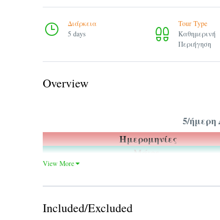
Διάρκεια
Tour Type
5 days
Καθημερινή
Περιήγηση
Overview
5/ήμερη 
Ημερομηνίες
Μάιος
View More
Ιούνιος & Σεπτέμβρης
Ιούλιος & Αύγουστος
Included/Excluded
Λευκή και αστραφτερή, αγκαλιά με τα γαλ