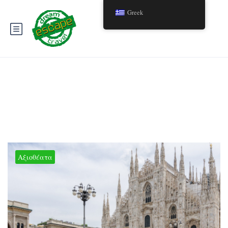
Greek
Ετικέτα:
Επώνυμη ένδυση Μιλάνο
Αξιοθέατα