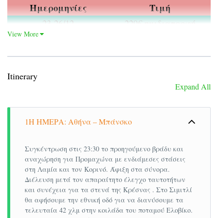
Ημερομηνίες
Τιμή
23-26/12
229€ ημιδιατροφή
View More
25-28/12
229€ ημιδιατροφή
Λίγες πληροφορίες σχετικά με το Hotel Pirin:
Itinerary
Expand All
Το ξενοδοχείο “Pirin” βρίσκεται στην καρδιά του
Μπάνσκο, σε κοντινή απόσταση με τα πόδια από
όλα τα αξιοθέατα και το πάρκο της πόλης.
1Η ΗΜΕΡΑ: Αθήνα – Μπάνσκο
Προσφέρει άμεση και γρήγορη πρόσβαση στο
χιονοδρομικό κέντρο του Πιρίν. Επιπλέον,
Συγκέντρωση στις 23:30 το προηγούμενο βράδυ και
παρέχει κέντρο ευεξίας με σάουνα, αφρόλουτρο
αναχώρηση για Προμαχώνα με ενδιάμεσες στάσεις
καθώς και εσωτερική πισίνα με άμεση πρόσβαση
στη Λαμία και τον Κορινό. Άφιξη στα σύνορα.
Διέλευση μετά τον απαραίτητο έλεγχο ταυτοτήτων
στον κήπο. Διαθέτει επίσης, γυμναστήριο, lobby
και συνέχεια για τα στενά της Κρέσνας . Στο Σιμιτλί
bar, αίθριο μπαρ, εστιατόριο και μπάρμπεκιου-
θα αφήσουμε την εθνική οδό για να διανύσουμε τα
βεράντα με υπέροχη θέα στα βουνά και στον κήπο
τελευταία 42 χλμ στην κοιλάδα του ποταμού Ελοβίκο.