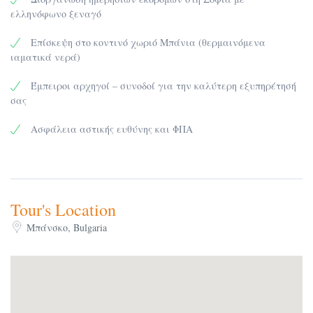
πραγματοποιείται χριστουγεννιάτικο gala dinner
ελληνόφωνο ξεναγό
αναμνήσεις:
2109241555
.
Επίσκεψη στο κοντινό χωριό Μπάνια (θερμαινόμενα
ιαματικά νερά)
Έμπειροι αρχηγοί – συνοδοί για την καλύτερη εξυπηρέτησή
σας
Ασφάλεια αστικής ευθύνης και ΦΠΑ
Tour's Location
Μπάνσκο, Bulgaria