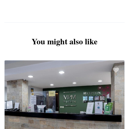
1. Οι τιμές αφορούν διαμονή δύο και πλέον ενηλίκων σε δωμάτιο
– διαμέρισμα
2. Επιβάρυνση μονόκλινου 50%
3. Παιδιά έως 2 ετών 50€ (για την θέση στο πούλμαν)
4. Παιδιά 2-11 ετών 30% έκπτωση (διαμονή σε δωμάτιο με
τουλάχιστο 2 ενήλικες)
You might also like