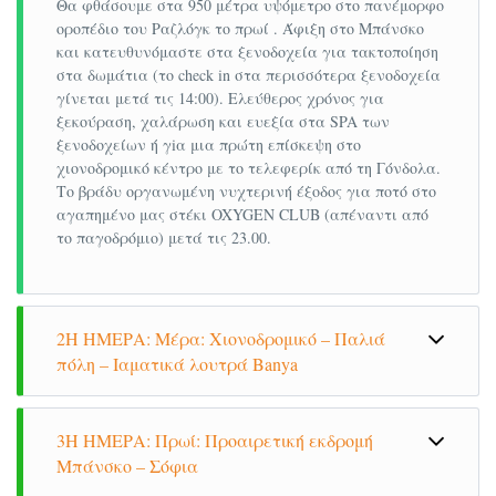
Θα φθάσουμε στα 950 μέτρα υψόμετρο στο πανέμορφο
του ξενοδοχείου. Το εστιατόριο είναι ένα ιδανικό
οροπέδιο του Ραζλόγκ το πρωί . Άφιξη στο Μπάνσκο
μέρος για επίσημα δείπνα και γιορτές, κοκτέιλ ή
και κατευθυνόμαστε στα ξενοδοχεία για τακτοποίηση
επαγγελματικές συναντήσεις. Το μπαρ και το
στα δωμάτια (το check in στα περισσότερα ξενοδοχεία
γίνεται μετά τις 14:00). Ελεύθερος χρόνος για
αίθριο είναι μια εξαιρετική τοποθεσία για κοκτέιλ
ξεκούραση, χαλάρωση και ευεξία στα SPA των
και υπαίθριες εκδηλώσεις μέσα στο πράσινο του
ξενοδοχείων ή γiα μια πρώτη επίσκεψη στο
κήπου.
χιονοδρομικό κέντρο με το τελεφερίκ από τη Γόνδολα.
Το βράδυ οργανωμένη νυχτερινή έξοδος για ποτό στο
Ταξιδιωτικά έγγραφα που θα χρειαστείται
αγαπημένο μας στέκι OXYGEN CLUB (απέναντι από
το παγοδρόμιο) μετά τις 23.00.
για τις διακοπές στο Hotel Pirin
1. Απαραίτητα για την διέλευση των συνόρων
είναι τα εν ισχύ ταξιδιωτικά έγγραφα (Ελληνική
2Η ΗΜΕΡΑ: Μέρα: Χιονοδρομικό – Παλιά
ταυτότητα ή διαβατήριο). Χωρίς αυτά δεν
πόλη – Ιαματικά λουτρά Banya
μπορείτε να περάσετε τα σύνορα.
2. Για τους αλλοδαπούς πολίτες μπορούμε να
Αφύπνιση, πρόγευμα και σήμερα μπορούμε να
απολαύσουμε το χιονοδρομικό κέντρο που είναι το πιο
συμβουλέψουμε ποια είναι τα απαραίτητα
3Η ΗΜΕΡΑ: Πρωί: Προαιρετική εκδρομή
σύγχρονο και εξοπλισμένο χιονοδρομικό των
Μπάνσκο – Σόφια
έγγραφα για τη διέλευση των συνόρων αλλά
Βαλκανίων. Μπορείτε να πάρετε εκπτωτικές κάρτες