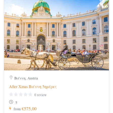
Βιέννη, Austria
After Xmas Βιέννη 5ημέρες
0 review
5
€575,00
from