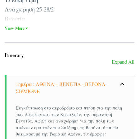
Αναχώρηση 25-28/2
Βενετία
Η Βενετία είναι μια πόλη ξεχωριστή, μια πόλη
View More
μαγική που προσελκύει πολλούς τουρίστες
ολόκληρο τον χρόνο.
Itinerary
Η πόλη της Βενετίας είναι κτισμένη πάνω σε
Expand All
εκατόν δέκα εφτά μικρά νησάκια και διαθέτει
εκατόν πενήντα κανάλια που συνδέονται με
τετρακόσιες εννιά γέφυρες και παρόλο που
1ημέρα : ΑΘΗΝΑ – ΒΕΝΕΤΙΑ - ΒΕΡΟΝΑ –
ΣΙΡΜΙΟΝΕ
φαντάζει μικρή δεν είναι, ενώ διαθέτει μια
πληθώρα ξενοδοχείων για να επιλέξουν οι
Συγκέντρωση στο αεροδρόμιο και πτήση για την πόλη
επισκέπτες της.
των Δόγηδων και των Καναλιών, την ρομαντική
Βενετία. Άφιξη και αναχώρηση για την πόλη των
Κατά την διάρκεια μιας επίσκεψης σας στη
αιώνιων εραστών του Σαίξπηρ, τη Βερόνα, όπου θα
Βενετία αξίζει πραγματικά να περιπλανηθείτε
θαυμάσουμε την Ρωμαϊκή Αρένα, τις όμορφες