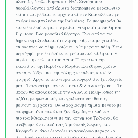
στις πλατείες της αλλά και να χαθείτε μέσα στα
πλατείες Ντέλε Έρμπε και Ντέι Σινιόρι που
περιβάλλονται από άριστα διατηρημένα μεσαιωνικά
μυστηριώδη δρομάκια της, θαυμάζοντας την τόση
κτίρια και βέβαια το αρχοντικό των Καπουλέτων με
ομορφιά του τόπου. Το βέβαιο είναι ότι θα
το θρυλικό μπαλκόνι της Ιουλιέτας. Το μεσημεράκι θα
ανακαλύψετε πολλά από αυτά που έχει να
κατευθυνθούμε για την μεσαιωνική καστρούπολη του
Σιρμιόνε. Ένα μοναδικό θέρετρο. Ένα από τα πιο
προσφέρει η Βενετία ακόμα κι αν χαθείτε μέσα
δημοφιλή αξιοθέατα στη λίμνη Γκάρντα με χιλιάδες
στους δρόμους της πόλης που πολλές φορές
επισκέπτες να πλημμυρίζουν κάθε μέρα τη πόλη. Στην
μοιάζουν με λαβύρινθο.
περιήγηση μας θα δούμε το μεσαιωνικό κάστρο, την
περίφημη εκκλησία του Αγίου Πέτρου και την
Καρναβάλι Βενετίας 4 ημέρες μόνο με 570€
εκκλησίας της Παρθένου Μαρίας Ελεύθερος χρόνος
Τελική τιμή
στους πεζόδρομους της πόλης για ψώνια, καφέ &
Καρναβάλι Βενετίας
φαγητό. Αργα το απόγευμα μεταφορά στο ξενοδοχείο
μας . Τακτοποίηση στα δωμάτια & διανυκτέρευση . Το
Καρναβάλι της Βενετίας
Το
με ιστορία που
βράδυ θα απολαύσουμε την «Αιώνια Πόλη» ,όπως της
χάνεται στα βάθη των αιώνων και καταβολές που
αξίζει, με φωτισμούς και χρώματα που θα σας
αντλούνται από τα ρωμαϊκά Saturnalia και τις
μείνουν αξέχαστα. Θα διασχίσουμε τη Βία Βένετο με
τα φημισμένα καφέ και ξενοδοχεία, θα δούμε τη
ελληνικές διονυσιακές γιορτές, δεν θεωρείται
πιάτσα Μπαρμπερίνι με την κρήνη του Τρίτωνα, θα
άδικα ένα από τα μακροβιότερα καρναβάλια του
ανέβουμε έναν από τους 7 μυθικούς λόφους, τον
κόσμου… Μια από τις πιο θρυλικές παραδόσεις
Κυρηνάλιο, όπου δεσπόζει το προεδρικό μέγαρο και
στη συνέχεια θα κατευθυνθούμε στη πιάτσα Βενέτσια