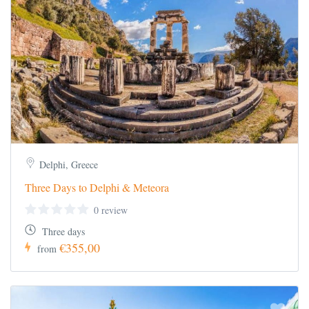
Πτήσεις AEGEAN
Αθήνα-Βενετία 09.15-10.35
Βενετία -Αθήνα 15.20-18.40
Δείτε και τα υπόλοιπα πακέτα μας για Ιταλία
εδώ
Delphi, Greece
Three Days to Delphi & Meteora
0 review
Three days
€355,00
from