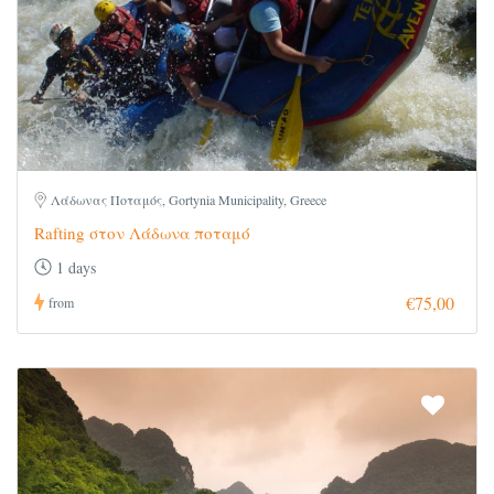
Λάδωνας Ποταμός, Gortynia Municipality, Greece
Rafting στον Λάδωνα ποταμό
1 days
€75,00
from