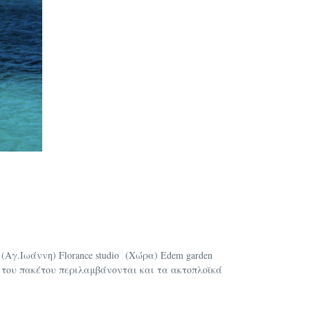
e (Αγ.Ιωάννη) Florance studio (Χώρα) Edem garden
τος του πακέτου περιλαμβάνονται και τα ακτοπλοϊκά