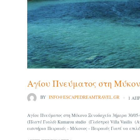
Αγίου Πνεύματος στη Μύκο
BY
INFO@ESCAPEDREAMTRAVEL.GR
1 ΑΠΡ
Αγίου Πνεύματος στη Μύκονο Ξενοδοχεία 3ήμερα 30/05-01/
(Πλατύ Γιαλό) Kumarou studio (Γλάστρο) Villa Vasilis 
εισιτήρια Πειραιάς - Μύκονος - Πειραιάς Γιατί να επιλέξ