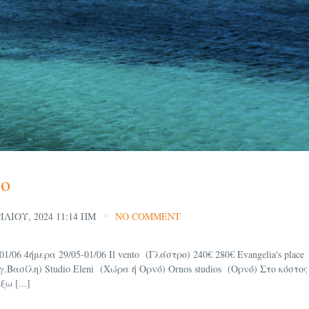
νο
ΙΛΊΟΥ, 2024 11:14 ΠΜ
NO COMMENT
06 4ήμερα 29/05-01/06 Il vento (Γλάστρο) 240€ 280€ Evangelia's plac
(Αγ.Βασίλη) Studio Eleni (Χώρα ή Ορνό) Ornos studios (Ορνό) Στο κόσ
ω [...]