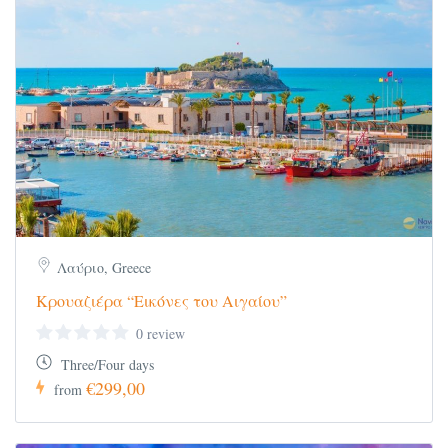
Οι ξεναγήσεις, εκδρομές, περιηγήσεις είναι
ενδεικτικές και δύναται να αλλάξει η σειρά
που θα πραγματοποιηθούν.
Λαύριο, Greece
Κρουαζιέρα “Εικόνες του Αιγαίου”
0 review
Three/Four days
€299,00
from