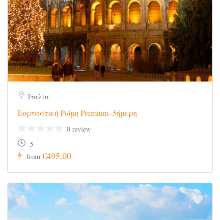
Πανοραμική ξενάγηση του νησιού της
Μάλτας
Ελληνόφωνος Αρχηγός – Ξεναγός
Ταξιδιωτική ασφάλιση αστικής
επαγγελματικής ευθύνης
Υπηρεσίες τοπικού αντιπροσώπου του
γραφείου μας
Ιταλία
Δεν περιλαμβάνονται:
Εορταστική Ρώμη Premium–5ήμερη
Είσοδοι μουσείων, ανακτόρων και στα
0 review
διάφορα αξιοθέατα.
5
Ό,τι αναφέρεται ως προαιρετικό ή
€495,00
from
προτεινόμενο και ό,τι ρητά δεν αναγράφεται
στα περιλαμβανόμενα.
Φιλοδωρήματα, ποτά, αχθοφορικά
Σημειώσεις: