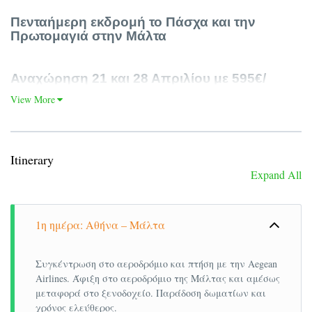
Πενταήμερη εκδρομή το Πάσχα και την
Πρωτομαγιά στην Μάλτα
Αναχώρηση 21 και 28 Απριλίου με 595€/
άτομο Τελική τιμή
View More
ΜΑΛΤΑ
Επηρεασμένη από διάφορους πολιτισμούς, η
Μάλτα διαθέτει πολλά «πρόσωπα», αλλά μία και
Itinerary
Expand All
μοναδική ταυτότητα που δημιουργήθηκε μέσα
από μια πλούσια ιστορία και αντανακλάται στα
μεγαλιθικά μνημεία, τις μεσαιωνικές πόλεις, αλλά
1η ημέρα: Αθήνα – Μάλτα
και τα παραδοσιακά χωριά της, όπου οι κάτοικοι
δεν χάνουν ευκαιρία να διασκεδάσουν με κάθε
Συγκέντρωση στο αεροδρόμιο και πτήση με την Aegean
αφορμή. Από τις βόρειο αφρικανικές και τις
Airlines. Άφιξη στο αεροδρόμιο της Μάλτας και αμέσως
αραβικές επιρροές της, μέχρι την εμπνευσμένη
μεταφορά στο ξενοδοχείο. Παράδοση δωματίων και
χρόνος ελεύθερος.