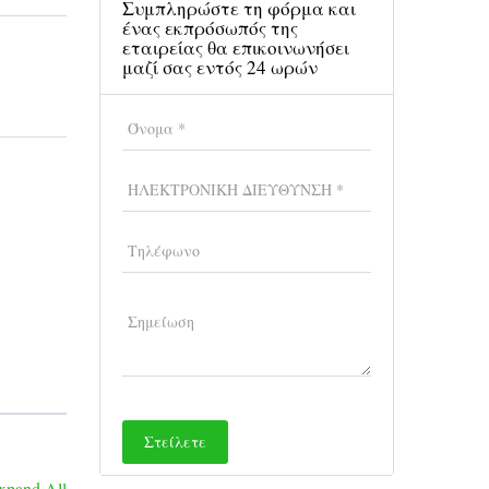
Συμπληρώστε τη φόρμα και
ένας εκπρόσωπός της
εταιρείας θα επικοινωνήσει
μαζί σας εντός 24 ωρών
τεύουσα
τερη
αλύτερο
νδίνο,
xpand All