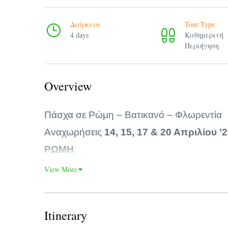
Διάρκεια
Tour Type
4 days
Καθημερινή
Περιήγηση
Overview
Πάσχα σε Ρώμη – Βατικανό – Φλωρεντία
Αναχωρήσεις
14, 15, 17 & 20 Απριλίου ’2
ΡΩΜΗ
Ρώμη – Βατικανό – Φλωρεντία .Η Ρώμη (ιτ
View More
της περιφέρειας του Λάτιου, της ομώνυμης 
Ευρώπης. Είναι ο πολυπληθέστερος δήμος 
μητροπολιτική περιοχή έχει πληθυσμό περ
Itinerary
δήμο της Ιταλίας. Σε ευρωπαϊκό επίπεδο κ