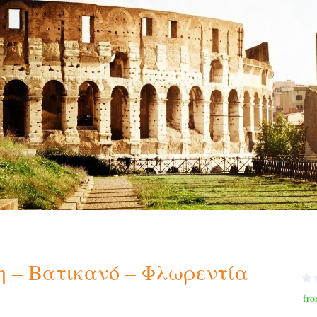
η – Βατικανό – Φλωρεντία
fro