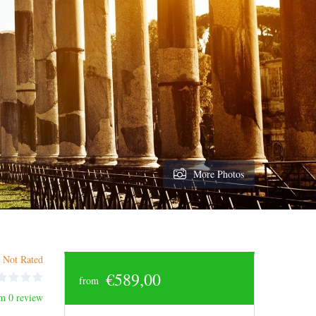
More Photos
Not Rated
€589,00
from
m 0 review