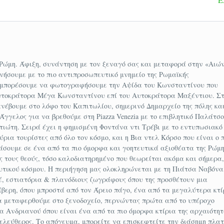
 Ρώμης, είναι ανεξάρτητη πόλη-κράτος, στη δυτική π
Ρώμη. Άφιξη, συνάντηση με τον ξεναγό σας και μεταφορά στην «Αιώ
νήσουμε με το πιο αντιπροσωπευτικό μνημείο της Ρωμαϊκής
ελεί συνέχεια του εκκλησιαστικού (ή και παπικού) κρ
θα μπορέσουμε να φωτογραφήσουμε την Αψίδα του Κωνσταντίνου που
ίου του 1929 με τη Συνθήκη του Λατερανού κατά τη
 Αυτοκράτορα Μέγα Κωνσταντίνου επί του Αυτοκράτορα Μαξέντιου. Σ
Μουσολίνι. Χαρακτηρίζεται ως το μικρότερο ανεξάρτη
νέβουμε στο λόφο του Καπιτωλίου, σημερινό Δημαρχείο της πόλης κα
γγελος για να βρεθούμε στη Piazza Venezia με το επιβλητικό Παλάτσο
ρ. χλμ.) και τον πληθυσμό του (σύμφωνα με εκτιμήσει
τιώτη. Σειρά έχει η φημισμένη Φοντάνα ντι Τρέβι με το εντυπωσιακό
ό εδρεύει η Αγία Έδρα, που αποτελεί το πνευματικό
ρια τουρίστες από όλο τον κόσμο, και η Βια ντελ Κόρσο που είναι ο 
ς. Η εκλογή του Πάπα γίνεται από κονκλάβιο καρδιν
τάσουμε σε ένα από τα πιο όμορφα και γοητευτικά αξιοθέατα της Ρώμη
 τους θεούς, τόσο καλοδιατηρημένο που θεωρείται ακόμα και σήμερα
υτικού κόσμου. Η περιήγηση μας ολοκληρώνεται με τη Πιάτσα Ναβόνα
, εστιατόρια & πλανόδιους ζωγράφους όπου της προσθέτουν μια
ίβερη, όπου μπροστά από τον Άρειο πάγο, ένα από τα μεγαλύτερα κτί
 να μεταφερθούμε στο ξενοδοχείο, περνώντας πρώτα από το υπέροχο
Ανδριανού όπου είναι ένα από τα πιο όμορφα κτίρια της αρχαιότητ
λη της Ιταλίας, πρωτεύουσα
 ελεύθερος. Το απόγευμα, μπορείτε να επισκεφτείτε την διάσημη πλα