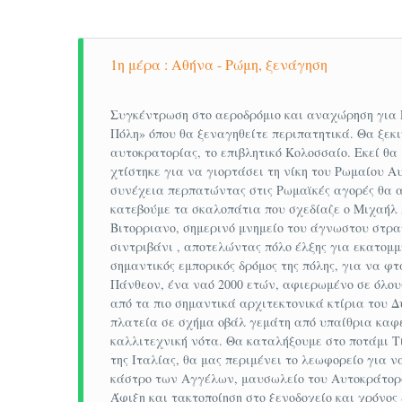
το Βερολίνο, τη Μαδρίτη και την Αθήνα.
Πάσχα σε Ρώμη – Βατικανό – Φλωρεντία
1η μέρα : Αθήνα - Ρώμη, ξενάγηση
ΒΑΤΙΚΑΝΟ
Το
Βατικανό
ή αλλιώς το Πατριαρχείο της
Συγκέντρωση στο αεροδρόμιο και αναχώρηση για 
Πόλη» όπου θα ξεναγηθείτε περιπατητικά. Θα ξεκι
της πόλης της Ρώμης στην Ιταλία και αποτ
αυτοκρατορίας, το επιβλητικό Κολοσσαίο. Εκεί 
του Μεσαίωνα. Ιδρύθηκε στις 11 Φεβρουαρ
χτίστηκε για να γιορτάσει τη νίκη του Ρωμαίου
διάρκεια του Φασιστικού καθεστώτος του 
συνέχεια περπατώντας στις Ρωμαϊκές αγορές θα α
κατεβούμε τα σκαλοπάτια που σχεδίαζε ο Μιχαήλ Ά
κράτος, ως προς την έκτασή του (0,44 τετ
Βιτορριανο, σημερινό μνημείο του άγνωστου στρα
2009) αριθμεί 826 ανθρώπους. Στο Βατικαν
σιντριβάνι , αποτελώντας πόλο έλξης για εκατομμύ
διοικητικό κέντρο της Καθολικής Εκκλησία
σημαντικός εμπορικός δρόμος της πόλης, για να φ
Πάνθεον, ένα ναό 2000 ετών, αφιερωμένο σε όλους
οι οποίοι είναι ηλικίας κάτω των 80 ετών.
από τα πιο σημαντικά αρχιτεκτονικά κτίρια του Δ
Πάσχα σε Ρώμη – Βατικανό – Φλωρεντία
πλατεία σε σχήμα οβάλ γεμάτη από υπαίθρια καφέ
καλλιτεχνική νότα. Θα καταλήξουμε στο ποτάμι Τ
ΦΛΩΡΕΝΤΙΑ
της Ιταλίας, θα μας περιμένει το λεωφορείο για
κάστρο των Αγγέλων, μαυσωλείο του Αυτοκράτορα 
Η
Φλωρεντία
(ιταλικά:
Firenze)
, είναι πό
Άφιξη και τακτοποίηση στο ξενοδοχείο και χρόνος