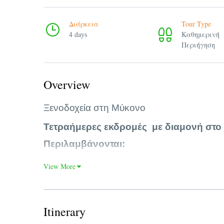
Διάρκεια
Tour Type
4 days
Καθημερινή
Περιήγηση
Overview
Ξενοδοχεία στη Μύκονο
Τετραήμερες εκδρομές με διαμονή στο 
Περιλαμβάνονται:
Ακτοπλοϊκά εισιτήρια από Πειραιά ή 
View More
Μεταφορά από και πρός το ξενοδοχεί
3 διανυκτερεύσεις σε επιλεγμένα ξενο
Έμπειροι αρχηγοί του γραφείου για τ
Itinerary
Ασφαλιστική κάλυψη tour operator