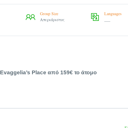
Group Size
Languages
Απεριόριστος
___
Evaggelia’s Place από 159€ το άτομο
Ραφήνα
ο
δοχεία
ην καλύτερη εξυπηρέτηση σας
E