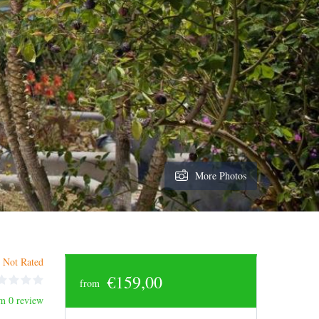
More Photos
Not Rated
€159,00
from
m 0 review