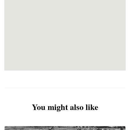
ενδέχεται να γίνει, χωρίς να
παραλειφθεί καμία επίσκεψη.
Για τους επιβάτες που ταξιδεύουν με
τη Aegean Airlines και επιθυμούν να
ταξιδέψουν με εσωτερικές πτήσεις, το
επιπλέον κόστος για την Θεσσαλονίκη
είναι 75€-95€, για τα υπόλοιπα
αεροδρόμια της Ελλάδας 145€ – 165€ και
παντα ανάλογα τη διαθεσιμότητα.
Δείτε περισσότερα πακέτα μας
εδώ
.
You might also like