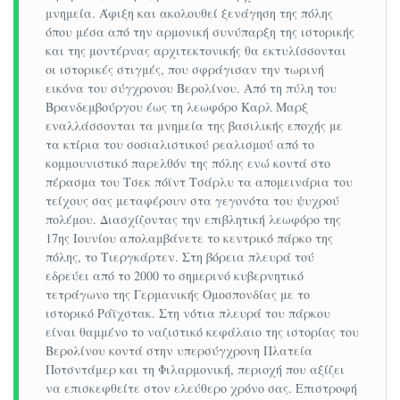
985€ 1045€
μνημεία. Άφιξη και ακολουθεί ξενάγηση της πόλης
όπου μέσα από την αρμονική συνύπαρξη της ιστορικής
Παιδικό σε τρίκλινο
και της μοντέρνας αρχιτεκτονικής θα εκτυλίσσονται
οι ιστορικές στιγμές, που σφράγισαν την τωρινή
685€ 745€
εικόνα του σύγχρονου Βερολίνου. Από τη πύλη του
Φόροι αεροδρομίων & ξενοδοχείων
Βρανδεμβούργου έως τη λεωφόρο Καρλ Μαρξ
εναλλάσσονται τα μνημεία της βασιλικής εποχής με
215€ 215€
τα κτίρια του σοσιαλιστικού ρεαλισμού από το
Η εκδρομή
Μοντέρνο Βερολίνο – Παραμυθένια
κομμουνιστικό παρελθόν της πόλης ενώ κοντά στο
Πράγα περιλαμβάνει:
πέρασμα του Τσεκ πόϊντ Τσάρλυ τα απομεινάρια του
τείχους σας μεταφέρουν στα γεγονότα του ψυχρού
Αεροπορικά εισιτήρια οικονομικής θέσης
πολέμου. Διασχίζοντας την επιβλητική λεωφόρο της
Αθήνα – Βερολίνο & Πράγα – Αθήνα με τις
17ης Ιουνίου απολαμβάνετε το κεντρικό πάρκο της
πόλης, το Τιεργκάρτεν. Στη βόρεια πλευρά τού
απευθείας πτήσεις της
Aegean
Airlines
.
εδρεύει από το 2000 το σημερινό κυβερνητικό
Πολυτελές κλιματιζόμενο πούλμαν του
τετράγωνο της Γερμανικής Ομοσπονδίας με το
γραφείου μας για τις μεταφορές και
ιστορικό Ράϊχστακ. Στη νότια πλευρά του πάρκου
είναι θαμμένο το ναζιστικό κεφάλαιο της ιστορίας του
μετακινήσεις σύμφωνα με το πρόγραμμα.
Βερολίνου κοντά στην υπερσύγχρονη Πλατεία
Διαμονή σε επιλεγμένα κεντρικά
Ποτσντάμερ και τη Φιλαρμονική, περιοχή που αξίζει
premium
ξενοδοχεία 4
*:
να επισκεφθείτε στον ελεύθερο χρόνο σας. Επιστροφή