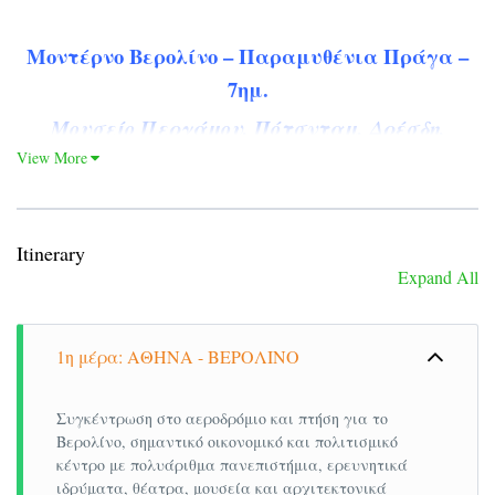
Μοντέρνο Βερολίνο – Παραμυθένια Πράγα –
7ημ.
Μουσείο Περγάμου, Πότσνταμ, Δρέσδη,
Κάρλοβυ Βάρυ
View More
Αναχωρήσεις: 23,30 Ιουλίου / 6,13,20 Αυγούστου
‘23
Itinerary
Expand All
Early
Booking
1η μέρα: ΑΘΗΝΑ - ΒΕΡΟΛΙΝΟ
Τιμή κατ’ άτομο σε δίκλινο
785€
Συγκέντρωση στο αεροδρόμιο και πτήση για το
845€
Βερολίνο, σημαντικό οικονομικό και πολιτισμικό
κέντρο με πολυάριθμα πανεπιστήμια, ερευνητικά
Τιμή σε μονόκλινο
ιδρύματα, θέατρα, μουσεία και αρχιτεκτονικά