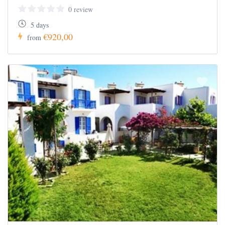
0 review
5 days
€920,00
from