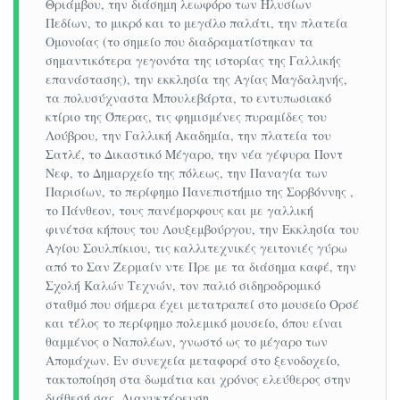
Θριάμβου, την διάσημη λεωφόρο των Ηλυσίων
έπειτα από τις 10 πρώτες συμμετοχές.
Πεδίων, το μικρό και το μεγάλο παλάτι, την πλατεία
Ομονοίας (το σημείο που διαδραματίστηκαν τα
Mουσείο Λούβρου, Disneyland, Συνοικία Μαραί
σημαντικότερα γεγονότα της ιστορίας της Γαλλικής
, πλατεία Βαστίλης, συν
οικία Λατίνων
επανάστασης), την εκκλησία της Αγίας Μαγδαληνής,
(QuartierLatin)
τα πολυσύχναστα Μπουλεβάρτα, το εντυπωσιακό
κτίριο της Όπερας, τις φημισμένες πυραμίδες του
Λούβρου, την Γαλλική Ακαδημία, την πλατεία του
Στο πακέτο Εορταστικό Παρίσι 5ημέρες
Σατλέ, το Δικαστικό Μέγαρο, την νέα γέφυρα Ποντ
περιλαμβάνονται:
Νεφ, το Δημαρχείο της πόλεως, την Παναγία των
Παρισίων, το περίφημο Πανεπιστήμιο της Σορβόννης ,
Αεροπορικά εισιτήρια οικονομικής θέσης με
το Πάνθεον, τους πανέμορφους και με γαλλική
απευθείας πτήσεις Αθήνα – Παρίσι – Αθήνα
φινέτσα κήπους του Λουξεμβούργου, την Εκκλησία του
Αγίου Σουλπίκιου, τις καλλιτεχνικές γειτονιές γύρω
με τα υπερσύγχρονα αεροσκάφη
από το Σαν Ζερμαίν ντε Πρε με τα διάσημα καφέ, την
AirbusNeoτης SkyExpress.
Σχολή Καλών Τεχνών, τον παλιό σιδηροδρομικό
Διαμονήσεξενοδοχείοτηςεπιλογήςσας
σταθμό που σήμερα έχει μετατραπεί στο μουσείο Ορσέ
και τέλος το περίφημο πολεμικό μουσείο, όπου είναι
(TribeParisLaDefenseEsplanade,
θαμμένος ο Ναπολέων, γνωστό ως το μέγαρο των
HyattRegencyEtoileParis
4*
lux
.)
Απομάχων. Εν συνεχεία μεταφορά στο ξενοδοχείο,
Πρωινό μπουφέ καθημερινά.
τακτοποίηση στα δωμάτια και χρόνος ελεύθερος στην
διάθεσή σας. Διανυκτέρευση.