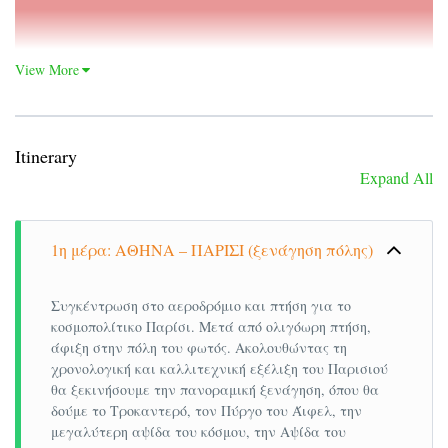
Tribe Paris La Defense
Esplanade 4*
HyattRegencyE
View More
Αναχώρηση 26,27/12
και 02,03/01
Αναχώρηση 2
Itinerary
Expand All
Early
Booking
Τιμή κατ’ άτομο σε δίκλινο
Τιμή κατ’ ά
1η μέρα: ΑΘΗΝΑ – ΠΑΡΙΣΙ (ξενάγηση πόλης)
645€
δωμάτιο
δωμ
Τιμή σε μονόκλινο δωμάτιο
Τιμή σε μο
895€
Συγκέντρωση στο αεροδρόμιο και πτήση για το
Παιδικό σε τρίκλινο (μέχρι
Παιδικό σε 
κοσμοπολίτικο Παρίσι. Μετά από ολιγόωρη πτήση,
495€
12 ετών)
12 ετών)
άφιξη στην πόλη του φωτός. Ακολουθώντας τη
χρονολογική και καλλιτεχνική εξέλιξη του Παρισιού
Φόροι
Φόροι
θα ξεκινήσουμε την πανοραμική ξενάγηση, όπου θα
225€
αεροδρομίων&ξενοδοχείων
αεροδρομί
δούμε το Τροκαντερό, τον Πύργο του Άιφελ, την
*Οι τιμές προσαυξάνονται κατά 50€/άτομο
μεγαλύτερη αψίδα του κόσμου, την Αψίδα του