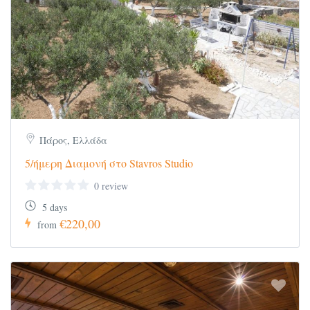
Πάρος, Ελλάδα
5/ήμερη Διαμονή στο Stavros Studio
0 review
5 days
€220,00
from