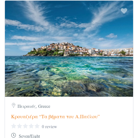
Πειραιάς, Greece
Κρουαζιέρα “Τα βήματα του Α.Παύλου”
0 review
Seven/Eight