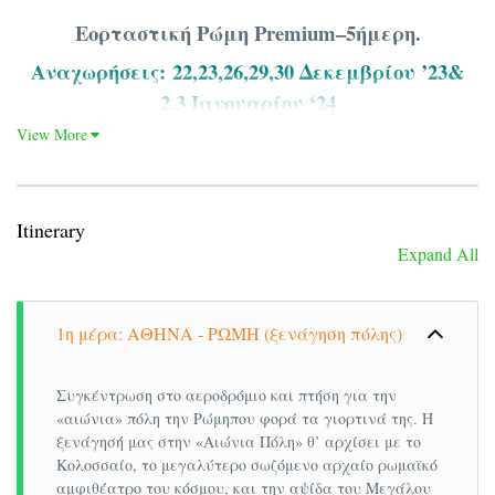
Εορταστική Ρώμη Premium–5ήμερη.
Αναχωρήσεις:
22,23,26,29,30 Δεκεμβρίου ’23&
2,3 Ιανουαρίου ‘24
View More
IHCICERONE 4*
Donna Laur
Itinerary
Early Booking
Early
Expand All
(26/12)
(
(22,23/12)
(29,30/12)
(22,23/12)
(02,03/01)
(0
Τιμή κατ’
1η μέρα: ΑΘΗΝΑ - ΡΩΜΗ (ξενάγηση πόλης)
άτομο σε
525€
495€
595€
585€
δίκλινο
Συγκέντρωση στο αεροδρόμιο και πτήση για την
«αιώνια» πόλη την Ρώμηπου φορά τα γιορτινά της. Η
Τιμή σε
675€
635€
795€
745€
ξενάγησή μας στην «Αιώνια Πόλη» θ’ αρχίσει με το
μονόκλινο
Κολοσσαίο, το μεγαλύτερο σωζόμενο αρχαίο ρωμαϊκό
Παιδική τιμή
αμφιθέατρο του κόσμου, και την αψίδα του Μεγάλου