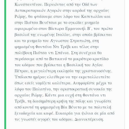
Κωνσταντίνου. Περνώντας από την Οδό των
σε τρίκλινο
495€
445€
495€
465€
Αυτοκρατορικών Αγορών στην καρδιά της αρχαίας
(παιδί έως
Ρώμης, θα φτάσουμε στον λόφο του Καπιτωλίου και
12 ετών)
στην Πιάτσα Βενέτσια με το ογκώδες μνημείο
αφιερωμένο στον Βίκτωρα Εμμανουήλ Β΄, τον πρώτο
Φόροι
βασιλιά της ενωμένης Ιταλίας, στην οποία βρίσκεται
αεροδρομίου
και το μνημείο του Άγνωστου Στρατιώτη, στη
220€
220€
220€
220€
&
φημισμένη Φοντάνα Ντι Τρέβι και τέλος στην
πολύβουη Πιάτσα ντι Σπάνια. Στη συνέχεια θα
ξενοδοχείων
περάσουμε από το Βατικανό το μικρότερο κρατίδιο
*Οι τιμές προσαυξάνονται κατά 50€/άτομο
του κόσμου που βρίσκεται η Βασιλική του Αγίου
έπειτα από τις 10 πρώτες συμμετοχές
Πέτρου, η μεγαλύτερη εκκλησία της χριστιανοσύνης.
Υπόλοιπο ημέρας ελεύθερο να την εκμεταλλευτείτε
Διαμονή σε επιλεγμένα, κεντρικότατα
όπως εσείς νομίζετε καλύτερα. Ανηφορίστε μέχρι το
λόφο του Παλατίνο, την αριστοκρατική συνοικία της
ξενοδοχεία!!
αρχαίας Ρώμης. Κάντε μια ευχή στη Φοντάνα ντι
Ξενάγηση ιστορικού κέντρου της πόλης, Ρωμαικό
Τρέβι, τη διασημότερη κρήνη της πόλης και γνωρίστε
από κοντά τη φημισμένη Βία Βένετο με τα πολυτελή
αμφιθέατρο Κολοσσαίο, Piazza Venezia, Fontana di
ξενοδοχεία και καφέ. Ευκαιρία για ψώνια σε μία από
Trevi, Πάνθεον, Piazza Navona , Τραστέβερε,
τις γνωστές αγορές του κόσμου. Διανυκτέρευση.
Μουσεία Βατικανού