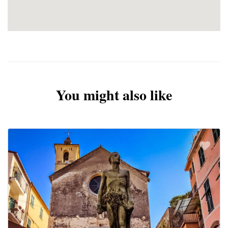
Σημαντική Σημείωση
:
Αναχωρήσεις από όλη την Ελλάδα:
Πτήσεις
εσωτερικού για Αθήνα από/προς Θεσσαλονίκη,
Ηράκλειο, Χανιά, Ρόδο, Ιωάννινα, Κέρκυρα,
Αλεξανδρούπολη από 90€ επιπλέον χρέωση.
Γενικές σημειώσεις:
You might also like
Η τελική σειρά πραγματοποίησης του
ταξιδιωτικού προγράμματος ανακοινώνεται
και επιβεβαιώνεται στο τελικό ενημερωτικό
σημείωμα, 2-4 μέρες πριν την αναχώρηση.
Για την ξενάγηση στα Μουσεία
Βατικανού θα πρέπει πριν την
αναχώρηση σας να δηλώσετε συμμετοχή
και να προπληρώσετε (45€ για τους
ενήλικες και 30€ για παιδιά μέχρι 18