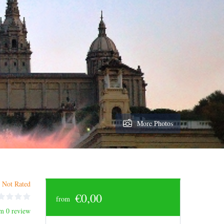
More Photos
Not Rated
€0,00
from
m 0 review