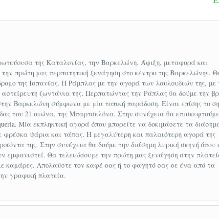
τέχνες και αρχιτέκτονες που συνεχίζουν να δημιουργ
ου εντυπωσιάζει κι ας προβληματίζει το όνομά της!
αλλίας, στην κορυφή της Ιβηρικής Χερσονήσου, εκεί
πρωτεύουσα της Καταλονίας, την Βαρκελώνη. Άφιξη, μεταφορά και
α την πρώτη μας περπατητική ξενάγηση στο κέντρο της Βαρκελώνης. Θ
ting , δεσπόζει η μεγαλύτερη πόλη της Βόρειας Κατα
ρομο της Ισπανίας. Η Ράμπλας με την αγορά των λουλουδιών της, με 
από τη σκιά της Βαρκελώνης.
ν αστείρευτη ζωντάνια της. Περπατώντας την Ράπλας θα δούμε την β
στην Βαρκελώνη σύμφωνα με μία τοπική παράδοση. Είναι επίσης το σ
α μπορείς να χαθείς για λίγα λεπτά, καθώς ο χρόνος σ
δας του 21 αιώνα, της Μπαρτσελόνα. Στην συνέχεια θα επισκεφτούμε
ής ακμής της, εκεί που κάποτε περπατούσαν Ρωμαίοι
ueria. Μία εκπληκτική αγορά όπου μπορείτε να δοκιμάσετε τα διάσημ
ε φρέσκα ψάρια και τάπας. Η μεγαλύτερη και παλαιότερη αγορά της
οσημείωτο ότι το πανεπιστήμιο της πόλης βρίσκεται σε
ροϊόντα της. Στην συνέχεια θα δούμε την διάσημη λυρική σκηνή όπου 
κυρίαρχο κομμάτι του ιστορικού πλούτου της.
υν εμφανιστεί. Θα τελειώσουμε την πρώτη μας ξενάγηση στην πλατεί
 με καμάρες. Απολαύστε τον καφέ σας ή το φαγητό σας σε ένα από τα
την γραφική πλατεία.
εσα στην ανατολική πλευρά των Πυρηναίων και της
θυσμό 43.330 κάτοικους η οποία έγινε γνωστή χάρη
 Νταλί. Η πόλη είναι ιδιαίτερα γραφική, με όμορφου