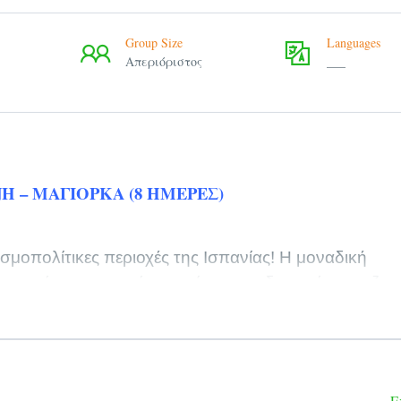
Group Size
Languages
Απεριόριστος
___
Η – ΜΑΓΙΟΡΚΑ (8 ΗΜΕΡΕΣ)
οσμοπολίτικες περιοχές της Ισπανίας! Η μοναδική
ρονομιά, τα ιστορικά μνημεία σε συνδυασμό με τη ζων
της Ισπανίας.
ζωή της, τη γαστρονομία της αλλά και τις τέχνες της.
ιτεκτονικής έζησαν και δημιούργησαν στον τόπο αυτό
 Dalí και Joan Miro είναι μερικά από αυτά, ωστόσο
E