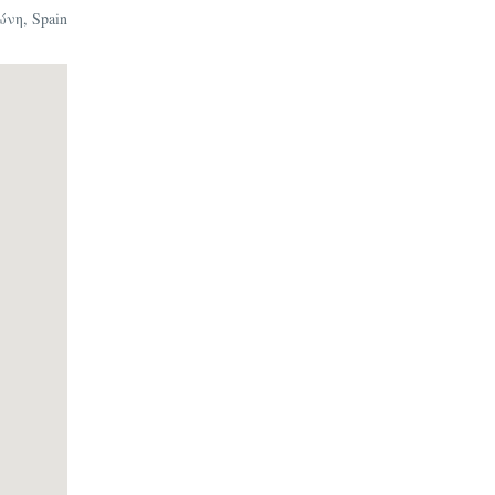
ν σε
νη, Spain
ίς να