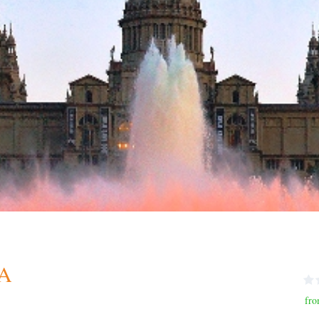
Α
fro