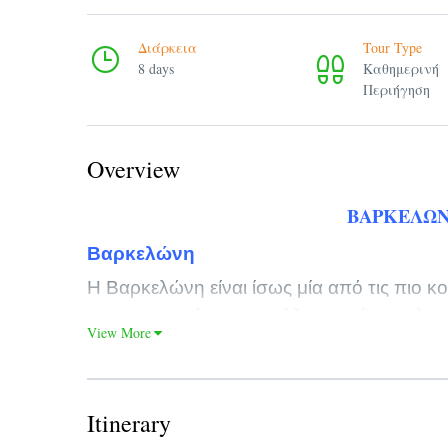
Διάρκεια
Tour Type
8 days
Καθημερινή
Περιήγηση
Overview
ΒΑΡΚΕΛΩΝ
Βαρκελώνη
Η Βαρκελώνη είναι ίσως μία από τις πιο κ
αρχιτεκτονική της, η καλλιτεχνική της κλη
View More
του κόσμου την καθιστούν ως ένα στολίδι 
Φημίζεται αρκετά για την έντονη νυχτερινή 
Σπουδαία ονόματα της τέχνης και της αρχ
Itinerary
Ονόματα όπως ο Pablo Picasso, ο Salvador