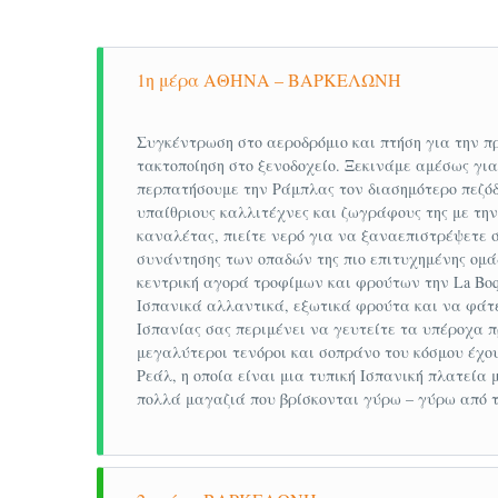
υπάρχουν και σήμερα ορισμένοι νέοι καλλι
Τζιρόνα
1η μέρα ΑΘΗΝΑ – ΒΑΡΚΕΛΩΝΗ
Χιρόνα ή Τζιρόνα; Μια κουκλίστικη πόλη π
Στα βορειοανατολικά σύνορα Ισπανίας – Γ
Συγκέντρωση στο αεροδρόμιο και πτήση για την 
τακτοποίηση στο ξενοδοχείο. Ξεκινάμε αμέσως γι
τέσσερις ποταμοί κάνουν το δικό τους mee
περπατήσουμε την Ράμπλας τον διασημότερο πεζόδ
η Τζιρόνα. Ένα μικρό διαμάντι κρυμμένο 
υπαίθριους καλλιτέχνες και ζωγράφους της με τη
καναλέτας, πιείτε νερό για να ξαναεπιστρέψετε 
Γεμάτη γοτθικά κτίρια και στενά, στα οποί
συνάντησης των οπαδών της πιο επιτυχημένης ομά
μεταφέρει πίσω στις εποχές της μεσαιωνικ
κεντρική αγορά τροφίμων και φρούτων την La Boq
Ισπανικά αλλαντικά, εξωτικά φρούτα και να φάτ
Φοίνικες, Εβραίοι, Άραβες κ.α. . Είναι αξι
Ισπανίας σας περιμένει να γευτείτε τα υπέροχα π
περίοπτη θέση μέσα στα τείχη της πόλης, 
μεγαλύτεροι τενόροι και σοπράνο του κόσμου έχο
Ρεάλ, η οποία είναι μια τυπική Ισπανική πλατεία
Φιγκέρες
πολλά μαγαζιά που βρίσκονται γύρω – γύρω από 
Περίπου 100 χμ από τη Βαρκελώνη, ανάμ
Μπράβα προβάλει η πόλη Φιγκέρες με πλη
διάσημο τέκνο της, τον ζωγράφο Σαλβαντόρ