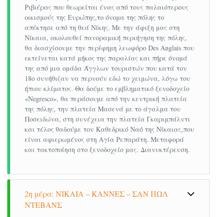
Ριβιέρας που θεωρείται ένας από τους παλαιότερους
Αεροπορικά εισιτήρια οικονομικής θέσης
οικισμούς της Ευρώπης,το όνομα της πόλης το
Αθήνα – Μιλάνο – Αθήνα με την SkyExpress.
απέκτησε από τη θεά Νίκης. Με την άφιξη μας στη
Νίκαια, ακολουθεί πανοραμική περιήγηση της πόλης,
Πολυτελές κλιματιζόμενο πούλμαν του
θα διασχίσουμε την περίφημη λεωφόρο Des Anglais που
γραφείου μας για τις μεταφορές και
εκτείνεται κατά μήκος της παραλίας και πήρε όνομά
μετακινήσεις σύμφωνα με το πρόγραμμα.
της από μια ομάδα Άγγλων τουριστών που κατά τον
18ο συνήθιζαν να περνούν εδώ το χειμώνα, λόγω του
Διαμονή σε επιλεγμένακεντρικά
ήπιου κλίματος. Θα δούμε το εμβληματικό ξενοδοχείο
ξενοδοχεία(ΝiceRiviera 4*ήNHNice 4*,
«Negresco», θα περάσουμε από την κεντρική πλατεία
StarhotelsMajestic 4*) ή παρόμοια.
της πόλης, την πλατεία Μασενά με το άγαλμα του
Ποσειδώνα, στη συνέχεια την πλατεία Γκαριμπάλντι
Buffet breakfast daily.
και τέλος θαδούμε τον Καθεδρικό Ναό της Νίκαιας,που
Εκδρομές, περιηγήσεις, ξεναγήσεις, όπως
είναι αφιερωμένος στη Αγία Ρεπαράτη. Μεταφορά
αναφέρονται στο αναλυτικό πρόγραμμα της
και τακτοποίηση στο ξενοδοχείο μας. Διανυκτέρευση.
εκδρομής.
Experienced leader - escort of our office.
Liability insurance / professional liability.
2η μέρα: ΝΙΚΑΙΑ – ΚΑΝΝΕΣ – ΣΑΝ ΠΩΛ
Φ.Π.Α.
ΝΤΕΒΑΝΣ