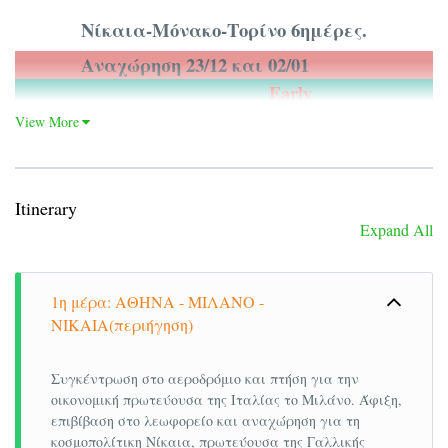
Νίκαια-Μόνακο-Τορίνο 6ημέρες.
Αναχώρηση 23/12 και 02/01
Α
Early
Booking
View More
Τιμή κατ’ άτομο σε δίκλινο
Τιμή κατ
685€
735€
δωμάτιο
δω
Τιμή σε μονόκλινο δωμάτιο
Τιμή σε
945€
995€
Itinerary
Παιδικό σε τρίκλινο (μέχρι
Expand All
Παιδικό 
545€
595€
12 ετών)
12 ετών)
Φόροι
Φόροι
225€
225€
1η μέρα: ΑΘΗΝΑ - ΜΙΛΑΝΟ -
αεροδρομίων&ξενοδοχείων
αεροδρο
ΝΙΚΑΙΑ(περιήγηση)
Κάννες, Σαν Πωλ Ντε Βανς, Έζ, Μονακό,
Γένοβα, Τορίνο, Μιλάνο
Συγκέντρωση στο αεροδρόμιο και πτήση για την
οικονομική πρωτεύουσα της Ιταλίας το Μιλάνο. Άφιξη,
Το πακέτο Νίκαια-Μόνακο-Τορίνο 6ημέρες
επιβίβαση στο λεωφορείο και αναχώρηση για τη
περιλαμβάνει:
κοσμοπολίτικη Νίκαια, πρωτεύουσα της Γαλλικής