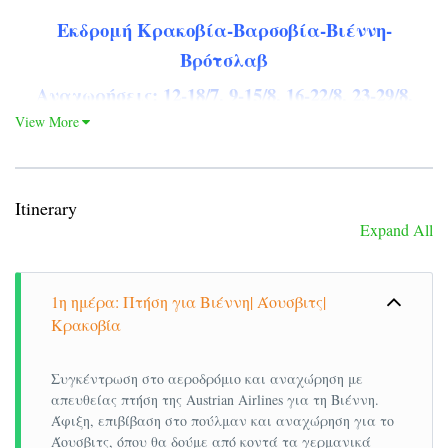
Εκδρομή Κρακοβία-Βαρσοβία-Βιέννη-
Βρότσλαβ
Αναχωρήσεις: 12-18/7, 9-15/8, 16-22/8, 23-29/8,
30/8-5/9
View More
Λίγα λόγια για την Πολωνία:
Η Πολωνία, επίσημα Δημοκρατία της Πολωνίας ,
Itinerary
είναι χώρα της κεντρικής Ευρώπης που συνορεύει
Expand All
με τη Γερμανία, την Τσεχία, τη Σλοβακία, την
Ουκρανία, τη Λευκορωσία, τη Λιθουανία και τη
1η ημέρα: Πτήση για Βιέννη| Άουσβιτς|
Ρωσία (συγκεκριμένα με την επαρχία
Κρακοβία
Καλίνινγκραντ, η οποία ανήκει στη Ρωσία). Έχει
έκταση 312.679 τ.χλμ. και πληθυσμό 38.485.779
Συγκέντρωση στο αεροδρόμιο και αναχώρηση με
κατοίκους, με βάση στοιχεία για τον Μάρτιο του
απευθείας πτήση της Austrian Airlines για τη Βιέννη.
2014. Πρωτεύουσα της Πολωνίας είναι η
Άφιξη, επιβίβαση στο πούλμαν και αναχώρηση για το
Άουσβιτς, όπου θα δούμε από κοντά τα γερμανικά