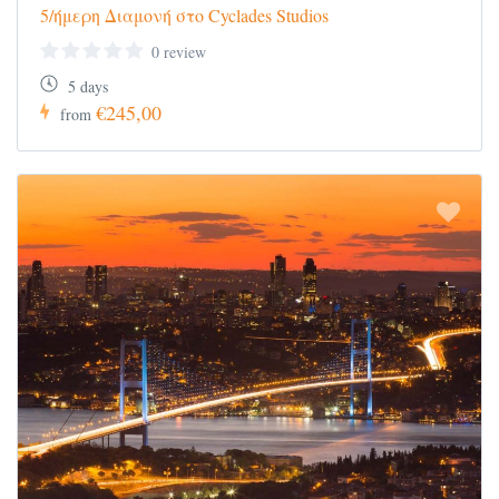
5/ήμερη Διαμονή στο Cyclades Studios
0 review
5 days
€245,00
from