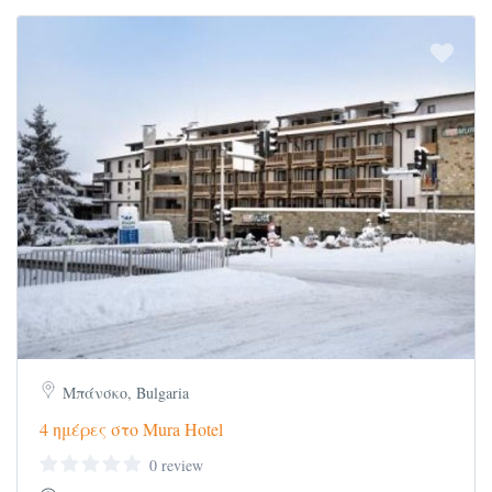
Όρων Συμμετοχής όπως αναφέρονται στο site
μας www.vlassopoulostravel.gr
Πτήσεις με
Austrian
: 12-18/7, 9-15/8, 16-22/8, 23-
29/8, 30/8-5/9
OS 0804 Αθήνα – Βιέννη 06.40 – 07.55
OS 0803 Βιέννη– Αθήνα 22.05 – 01.10
Τιμή
κατ
’
άτομο
Τύπος
12/7, 9/8, 16/8
,
Δωματίου
23/8
& 30/8
Δίκλινο
795 €
Τρίκλινο
795 €
Μονόκλινο
980 €
Μπάνσκο, Bulgaria
4 ημέρες στο Mura Hotel
Δείτε περισσότερα πακέτα μας
here
.
0 review