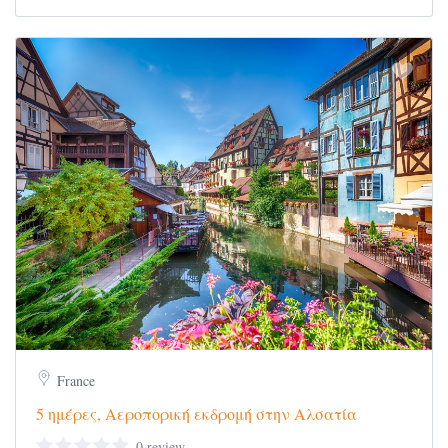
μαζί τους και την έγγραφη συγκατάθεση από
τον δεύτερο γονέα υπογεγραμμένη από το
αστυνομικό τμήμα της περιοχής τους ή από
ΚΕΠ
Η συμμετοχή σε οποιοδήποτε από τα
αναφερόμενα ταξίδια, σημαίνει αυτόματη
και ανεπιφύλακτη αποδοχή των Γενικών
Όρων Συμμετοχής, όπως αναφέρονται στο
site μας
https://escapedreamtravel.gr/
France
5 ημέρες, Αεροπορική εκδρομή στην Αλσατία
0 review