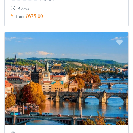
5 days
€675,00
from
η
1
ημέρα : Πτήση για Μασσαλία | Σαιν Τροπέ
|
Νίκαια
Συγκέντρωση στο αεροδρόμιο και αναχώρηση για
Μασσαλία. Άφιξη, επιβίβαση στο πούλμαν και
αναχώρηση για μια πρώτη γνωριμία με την
πολύχρωμη πρωτεύουσα της Προβηγκίας. Θα
περπατήσουμε στα μποέμ σοκάκια της παλιάς