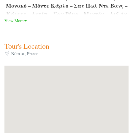
Μονακό – Μόντε Κάρλο – Σαν Πωλ Ντε Βανς –
Κάννες – Αντίπ – Σαν Ρέμο – Μεντόν – Αιξ Αν
View More
Προβάνς
Αναχωρήσεις : 03/6, 15/7, 29/7, 05/8, 12/08, 19/08,
02/09, 09/9
Tour's Location
Νίκαια, France
Included:
Αεροπορικά εισιτήρια με πτήσεις Αθήνα –
Μασσαλία – Αθήνα με Volotea με μία
αποσκευή 10 κιλών και ένα προσωπικό
αντικείμενο.
Φόροι αεροδρομίων και επίναυλοι καυσίμων.
Τέσσερις (4) διανυκτερεύσεις στη Νίκαια, στο
κεντρικό ξενοδοχείο Apogia 4* με πρωϊνό