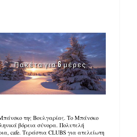
ο Μπάνσκο της Βουλγαρίας. Το Μπάνσκο
λληνικά βόρεια σύνορα. Πολυτελή
ρια, cafe. Τεράστια CLUBS για ατελείωτη