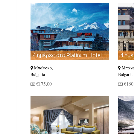
4 ημέρες στο Platinum Hotel
4 ημέ
and Casino Bansko
Resid
Μπάνσκο,
Μπάνσ
Bulgaria
Bulgaria
€175,00
€160