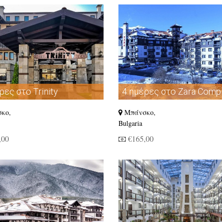
ρες στο Trinity
4 ημέρες στο Zara Comp
ence Bansko
Hotel
κο,
Μπάνσκο,
Bulgaria
,00
€165,00