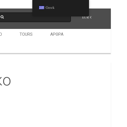
Greek
EUR €
Ο
TOURS
ΆΡΘΡΑ
κο