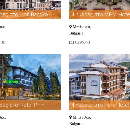
ρες στο Lion Bansko
4 ημέρες στο MPM Hote
Guinness
κο,
Μπάνσκο,
Bulgaria
,00
€295,00
ρες στο Hotel Pirin
4 ημέρες στο Park Hotel
Panorama
κο,
Μπάνσκο,
Bulgaria