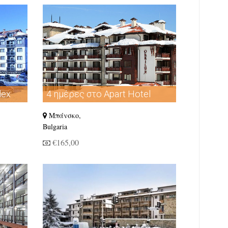
lex
4 ημέρες στο Apart Hotel
Orbilux
Μπάνσκο,
Bulgaria
€165,00