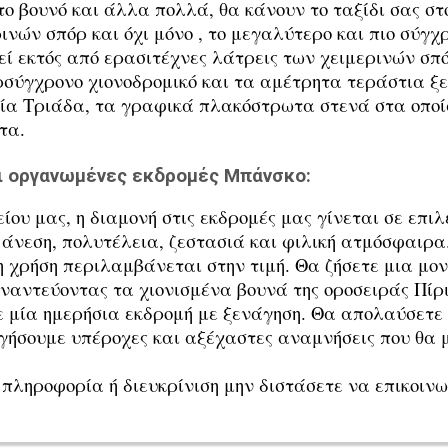
το βουνό και άλλα πολλά, θα κάνουν το ταξίδι σας σ
ινών σπόρ και όχι μόνο , το μεγαλύτερο και πιο σύγχ
εί εκτός από ερασιτέχνες λάτρεις των χειμερινών σπ
ρσύγχρονο χιονοδρομικό και τα αμέτρητα τεράστια ξεν
γία Τριάδα, τα γραφικά πλακόστρωτα στενά στα οπο
ντα.
ι oργανωμένες εκδρομές Μπάνσκο:
ίου μας, η διαμονή στις εκδρομές μας γίνεται σε επ
 άνεση, πολυτέλεια, ζεστασιά και φιλική ατμόσφαιρα
 χρήση περιλαμβάνεται στην τιμή. Θα ζήσετε μια μονα
ναντεύοντας τα χιονισμένα βουνά της οροσειράς Πίρ
ε μία ημερήσια εκδρομή με ξενάγηση. Θα απολαύσετ
ήσουμε υπέροχες και αξέχαστες αναμνήσεις που θα 
ληροφορία ή διευκρίνιση μην διστάσετε να επικοινω